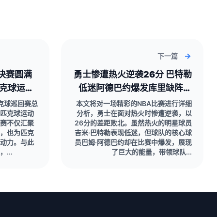
下一篇
决赛圆满
勇士惨遭热火逆袭26分 巴特勒
匹克球运动
低迷阿德巴约爆发库里缺阵成
关键
匹克球巡回赛总
本文将对一场精彩的NBA比赛进行详细
匹克球运动
分析，勇士在面对热火时惨遭逆袭，以
赛不仅汇聚
26分的差距败北。虽然热火的明星球员
，也为匹克
吉米·巴特勒表现低迷，但球队的核心球
动力。与此
员巴姆·阿德巴约却在比赛中爆发，展现
...
了巨大的能量，带领球队...