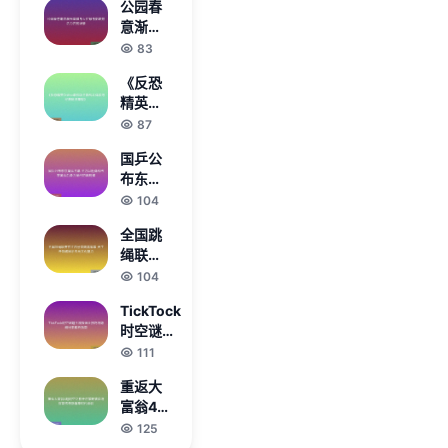
公园春
会杯初
面体验
意渐浓
步赛程
分享
晨光里
83
各大球
健身人
队激烈
《反恐
忙碌身
角逐揭
精英
影映照
开序幕
Online
87
活力四
单机版
射场景
国乒公
全新战
布东京
斗体验
奥运名
104
与经典
单 全力
玩法重
全国跳
以赴备
现》
绳联赛
战巴黎
在江西
104
奥运后
分宜圆
备力量
TickTock
满落幕
已初具
时空谜题
天工开
规模
全流程通
111
物城展
关技巧与
示多元
重返大
隐藏线索
文化魅
富翁4
解析指南
力
超时空
125
之旅开