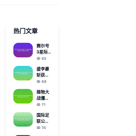
热门文章
赛尔号
3星际
远征觉
65
醒之战
盛李豪
全新冒
斩获射
险篇章
击世界
69
星际守
杯格拉
护者荣
植物大
纳达站
耀回归
战僵尸
10米气
传奇录
安卓全
71
步枪金
新玩法
牌再创
国际足
深度解
辉煌
联公布
析与策
2013
74
略进阶
年联合
指南全