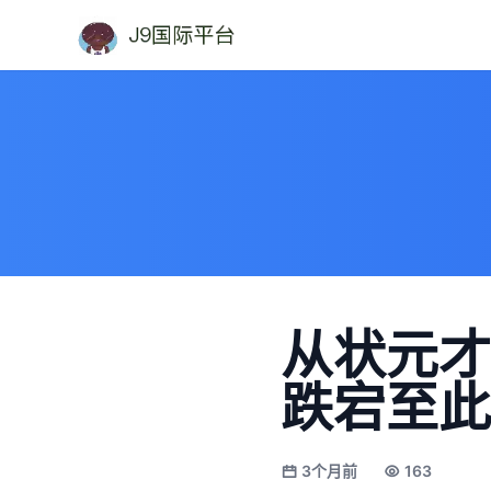
从状元才
跌宕至此
3个月前
163